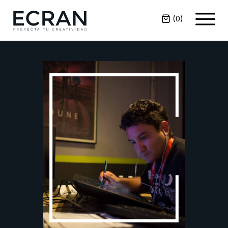
(
0
)