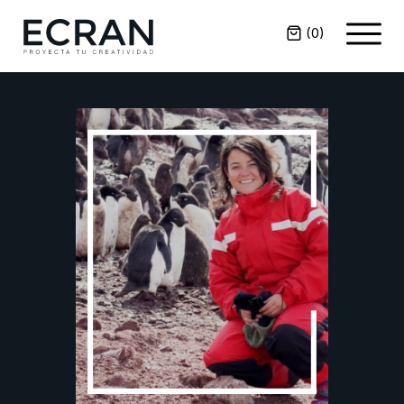
(
0
)