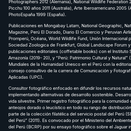
Photographers 2012 (Alemania), National Wildlife Federation
Picchu 100 años 2011 (Australia), Arte Iberoamericano 2005 (
PhotoEspaña 1999 (España).
Publicaciones en Mongabay Latam, National Geographic, Nat
Magazine, Perú El Dorado, Diario El Comercio y Peruvian Air
Promperú, Océana, World Wildlife Fund, Unión Internacional p
Sociedad Zoologica de Frankfurt, Global Landscape Forum y
publicaciones editoriales (coffetable books) con el Instituto 
Amazonía (2019- 20), y “Perú: Patrimonio Cultural y Natural” 
Mundiales de la Humanidad Unesco en el Perú con la editoria
consejo consultivo de la carrera de Comunicación y Fotografí
Aplicadas (UPC).
Consultor fotográfico enfocado en difundir los recursos natu
implementando alternativas de desarrollo sostenible. Desarrol
vida silvestre. Primer registro fotográfico para la comunidad 
anteojos dorado o leucístico en todo su rango de distribució
parte de la colección filatélica del servicio postal del Per
del Perú” (2011). Es convocado por el Ministerio del Ambie
del Perú (BCRP) por su ensayo fotográfico sobre el Jaguar i