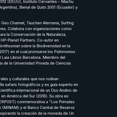
 2012 (EEUU), Instituto Cervantes – Machu
Argentina), Bienal de Quito 2001 (Ecuador) y
 Geo Channel, Tauchen Alemania, Surfing
lines. Colabora con organizaciones como
ara la Conservación de la Naturaleza,
 HP-Planet Partners. Co-autor en
Smithsonian sobre la Biodiversidad en la
(2017) en el cual promueve los Patrimonios
l Laia Libros Barcelona. Miembro del
a de la Universidad Privada de Ciencias
rales y culturales que nos rodean
la safaris fotográficos y es guía experto en
científica internacional de un Oso Andino de
n en América del Sur (2016). Su obra es
ú (SERPOST) conmemorativa a “Los Primates
nte (MINAM) y el Banco Central de Reserva
nspirando la creación de la moneda de Un