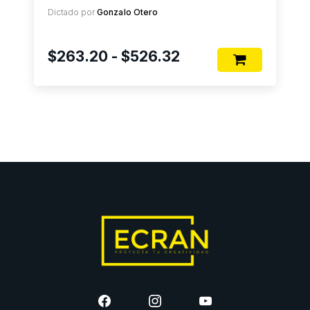
Dictado por
Gonzalo Otero
Rango
$
263.20
-
$
526.32
de
precios:
desde
$263.20
hasta
$526.32