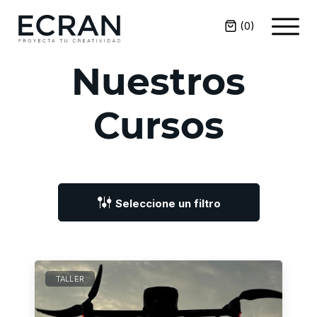
(
0
)
Nuestros
Cursos
Seleccione un filtro
TALLER