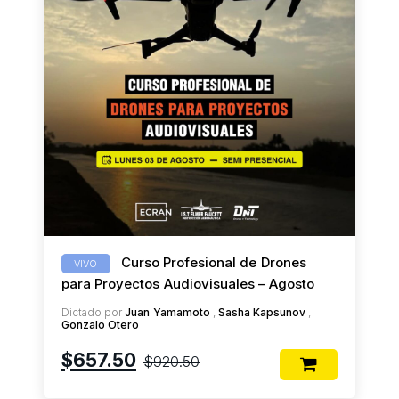
Curso Profesional de Drones
VIVO
para Proyectos Audiovisuales – Agosto
Dictado por
Juan Yamamoto
,
Sasha Kapsunov
,
Gonzalo Otero
El
El
$
657.50
$
920.50
precio
precio